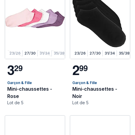
23/26
27/30
31/34
35/38
23/26
27/30
31/34
35/38
3
2
2
9
9
9
Garçon & Fille
Garçon & Fille
Mini-chaussettes -
Mini-chaussettes -
Rose
Noir
Lot de 5
Lot de 5