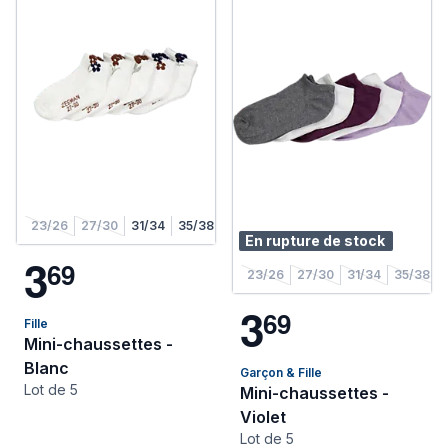
23/26
27/30
31/34
35/38
En rupture de stock
3
6
9
23/26
27/30
31/34
35/38
3
6
9
Fille
Mini-chaussettes -
Blanc
Garçon & Fille
Lot de 5
Mini-chaussettes -
Violet
Lot de 5