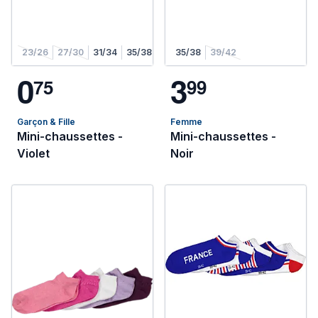
23/26
27/30
31/34
35/38
35/38
39/42
0
3
7
5
9
9
Garçon & Fille
Femme
Mini-chaussettes -
Mini-chaussettes -
Violet
Noir