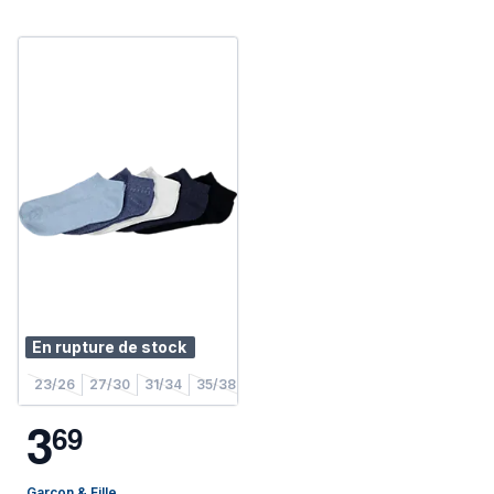
En rupture de stock
23/26
27/30
31/34
35/38
3
6
9
Garçon & Fille