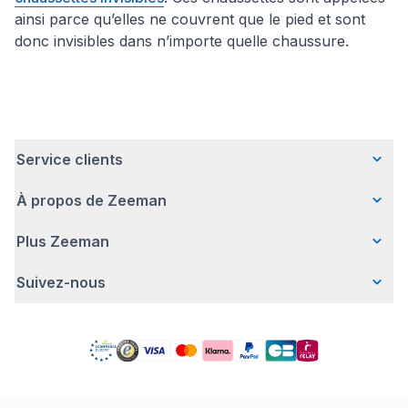
ainsi parce qu’elles ne couvrent que le pied et sont
donc invisibles dans n’importe quelle chaussure.
Service clients
À propos de Zeeman
Questions fréquentes
Contact
Plus Zeeman
Qui sommes-nous ?
Livraison
Notre histoire
Paiement
Suivez-nous
Communiqué de presse
Une entreprise responsable
Retour d'articles
Index de l'egalite les femmes et les hommes.
Travailler chez Zeeman
Garantie
Facebook
Avertissement de sécurité
Zeeman Corporate (anglais)
Compte
Pinterest
Offre body gratuit
Rapport annuel RSE
Magasins Zeeman
TikTok
Nos campagnes
Detergents
YouTube
Déclaration de Conformité