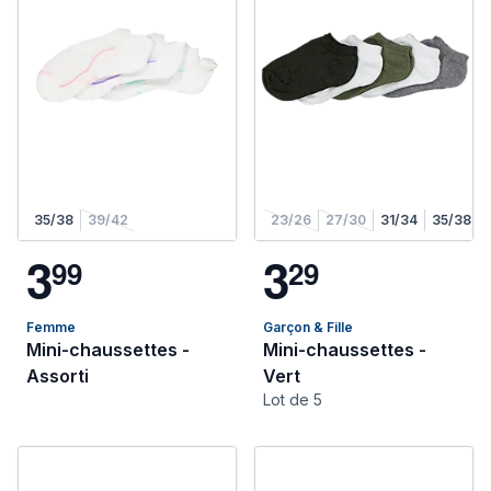
35/38
39/42
23/26
27/30
31/34
35/38
3
3
9
9
2
9
Femme
Garçon & Fille
Mini-chaussettes -
Mini-chaussettes -
Assorti
Vert
Lot de 5