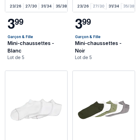
23/26
27/30
31/34
35/38
23/26
27/30
31/34
35/38
3
3
9
9
9
9
Garçon & Fille
Garçon & Fille
Mini-chaussettes -
Mini-chaussettes -
Blanc
Noir
Lot de 5
Lot de 5