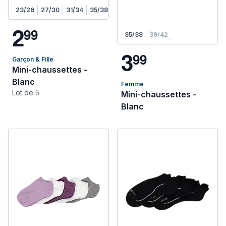
23/26
27/30
31/34
35/38
2
9
9
35/38
39/42
3
9
9
Garçon & Fille
Mini-chaussettes -
Blanc
Femme
Lot de 5
Mini-chaussettes -
Blanc