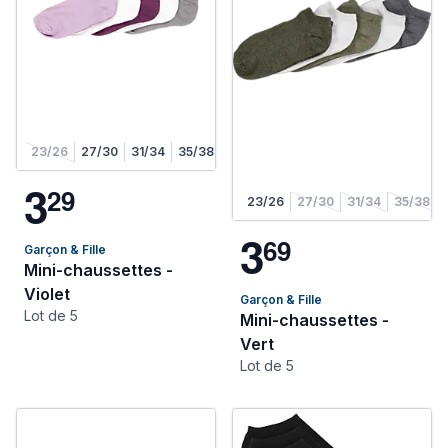
23/26
27/30
31/34
35/38
3
2
9
23/26
27/30
31/34
35/38
3
6
9
Garçon & Fille
Mini-chaussettes -
Violet
Garçon & Fille
Lot de 5
Mini-chaussettes -
Vert
Lot de 5