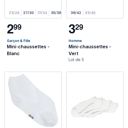
23/26
27/30
31/34
35/38
39/42
43/46
2
3
9
9
2
9
Garçon & Fille
Homme
Mini-chaussettes -
Mini-chaussettes -
Blanc
Vert
Lot de 5