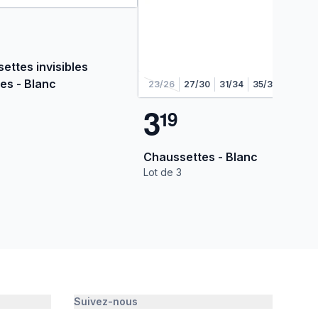
ettes invisibles
tes - Blanc
23/26
27/30
31/34
35/38
3
1
9
Chaussettes - Blanc
Lot de 3
Suivez-nous