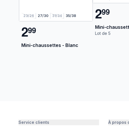
2
9
9
23/26
27/30
31/34
35/38
2
Mini-chaussett
9
9
Lot de 5
Mini-chaussettes - Blanc
Service clients
À propos