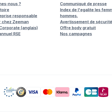
mes-nous ?
Communiqué de presse
toire
Index de l'egalite les femm
eprise responsable
hommes.
er chez Zeeman
Avertissement de sécurit
orporate (anglais)
Offre body gratuit
annuel RSE
Nos campagnes