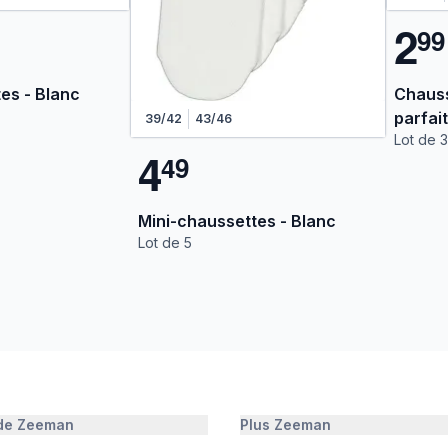
2
9
9
es - Blanc
Chauss
parfai
39/42
43/46
Lot de 3
4
4
9
Mini-chaussettes - Blanc
Lot de 5
 de Zeeman
Plus Zeeman