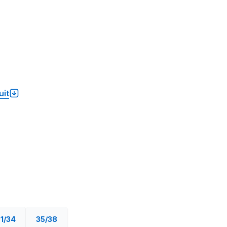
uit
1/34
35/38