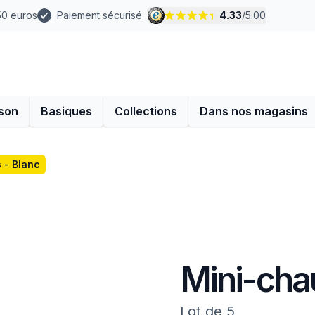
 50 euros
Paiement sécurisé
4.33
/
5.00
son
Basiques
Collections
Dans nos magasins
 - Blanc
Mini-chau
Lot de 5