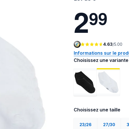
2
9
9
4.63
/
5.00
Informations sur le prod
Choisissez une variante
Choisissez une taille
23/26
27/30
3