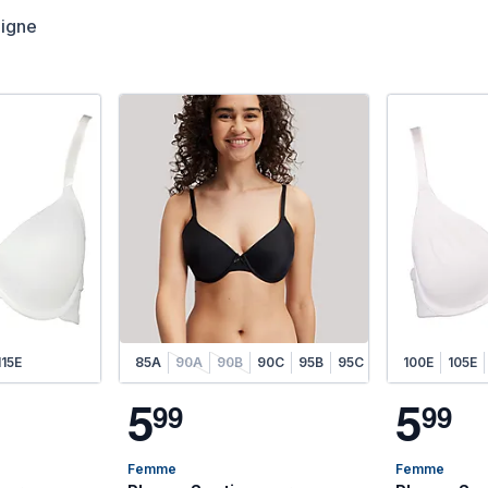
ligne
D
115E
100E
90B
105C
85A
105D
90A
105E
90B
95C
90C
110D
95B
110E
95C
115E
95D
100E
100B
105E
10
5
5
9
9
9
9
Femme
Femme