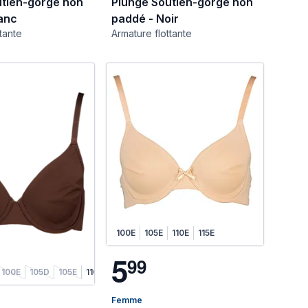
utien-gorge non
Plunge Soutien-gorge non
anc
paddé - Noir
tante
Armature flottante
100E
105E
110E
115E
5
9
9
100E
105D
105E
110D
110E
115E
Femme