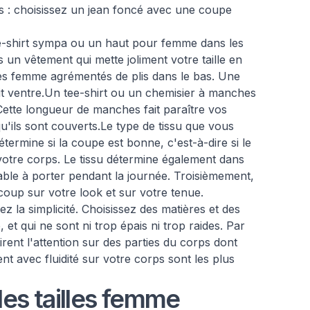
s : choisissez un jean foncé avec une coupe
e-shirt sympa ou un haut pour femme dans les
 un vêtement qui mette joliment votre taille en
lles femme agrémentés de plis dans le bas. Une
it ventre.Un tee-shirt ou un chemisier à manches
Cette longueur de manches fait paraître vos
qu'ils sont couverts.Le type de tissu que vous
étermine si la coupe est bonne, c'est-à-dire si le
votre corps. Le tissu détermine également dans
able à porter pendant la journée. Troisièmement,
coup sur votre look et sur votre tenue.
z la simplicité. Choisissez des matières et des
et qui ne sont ni trop épais ni trop raides. Par
ttirent l'attention sur des parties du corps dont
nt avec fluidité sur votre corps sont les plus
es tailles femme