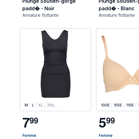
Plunge Soutien-gorge
Plunge Soutien-
padd� - Noir
padd� - Blanc
Armature flottante
Armature flottante
M
L
XL
XXL
100E
105E
110E
7
5
9
9
9
9
Femme
Femme