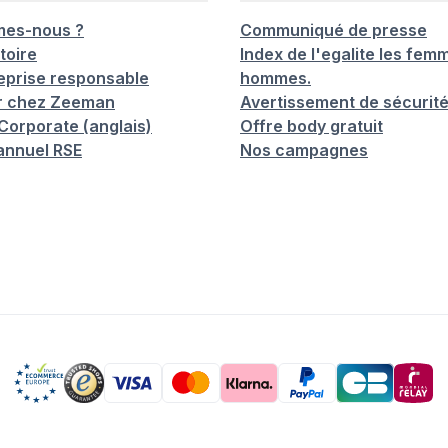
mes-nous ?
Communiqué de presse
toire
Index de l'egalite les femm
eprise responsable
hommes.
er chez Zeeman
Avertissement de sécurit
orporate (anglais)
Offre body gratuit
annuel RSE
Nos campagnes