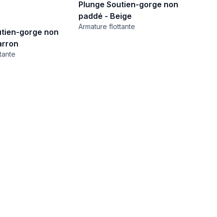
Plunge Soutien-gorge non
paddé - Beige
Armature flottante
utien-gorge non
arron
tante