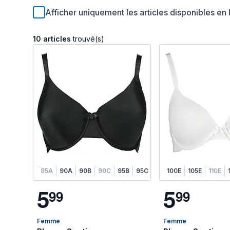
Afficher uniquement les articles disponibles en 
10 articles
trouvé(s)
85A
90A
90B
90C
95B
95C
95D
100E
100B
105E
100C
110E
100
5
5
9
9
9
9
Femme
Femme