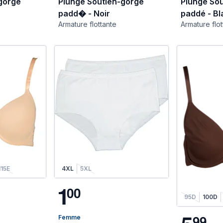
gorge
Plunge Soutien-gorge
Plunge So
padd� - Noir
paddé - Bl
Armature flottante
Armature flot
115E
4XL
5XL
1
0
0
95D
100D
9
9
Femme