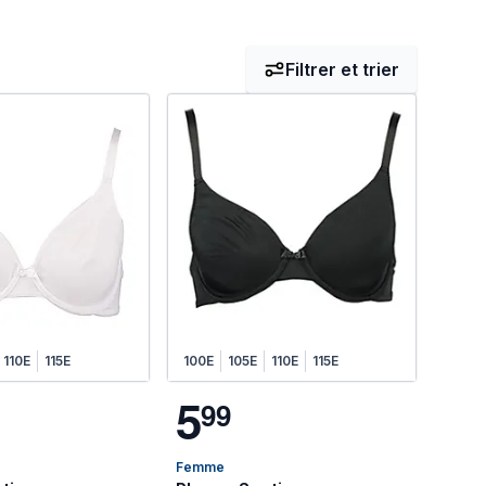
Filtrer et trier
0C
110E
100D
115E
100E
105C
105D
100E
105E
105E
110D
110E
110E
115E
115E
5
9
9
Femme