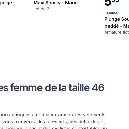
5
gorge
Maxi Shorty - Blanc
Lot de 2
Femme
Plunge So
paddé - M
Armature flot
s femme de la taille 46
bons basiques à combiner aux autres vêtements
, vous trouverez des tee-shirts, des débardeurs,
des leggings longs et des cyclistes confortables en