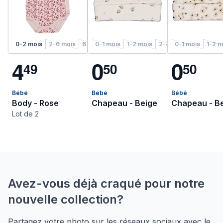
0-2 mois
2-6 mois
6-12 mois
0-1 mois
1-2 ans
1-2 mois
2-4 ans
2-4 mois
0-1 mois
4-6 mois
1-2 m
4
0
0
4
9
5
0
5
0
Bébé
Bébé
Bébé
Body - Rose
Chapeau - Beige
Chapeau - B
Lot de 2
Avez-vous déjà craqué pour notre
nouvelle collection?
Partagez votre photo sur les réseaux sociaux avec le