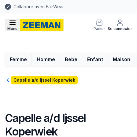
Collabore avec FairWear
Menu
Panier
Se connecter
Femme
Homme
Bebe
Enfant
Maison
Retour
Capelle a/d Ijssel Koperwiek
Capelle a/d Ijssel
Koperwiek