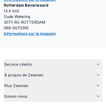
Rotterdam Beverwaard
(
4.4
km)
Oude Watering
3077 RG
ROTTERDAM
088-0070395
Informations sur le magasin
Service clients
À propos de Zeeman
Questions fréquentes
Contact
Plus Zeeman
Qui sommes-nous ?
Livraison
Notre histoire
Paiement
Suivez-nous
Communiqué de presse
Une entreprise responsable
Retour d'articles
Index de l'egalite les femmes et les hommes.
Travailler chez Zeeman
Garantie