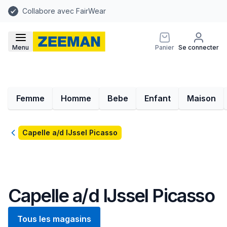
Collabore avec FairWear
Menu
Panier
Se connecter
Femme
Homme
Bebe
Enfant
Maison
Retour
Capelle a/d IJssel Picasso
Capelle a/d IJssel Picasso
Tous les magasins