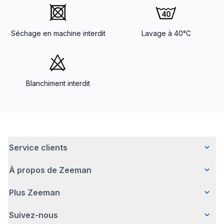
Séchage en machine interdit
Lavage à 40°C
Blanchiment interdit
Service clients
À propos de Zeeman
Questions fréquentes
Contact
Plus Zeeman
Qui sommes-nous ?
Livraison
Notre histoire
Paiement
Suivez-nous
Communiqué de presse
Une entreprise responsable
Retour d'articles