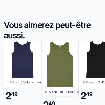
Vous aimerez peut-être
aussi.
1.5-2 ans
2-4 ans
4-6 ans
6-8 ans
8-10 ans
10-12
2
2
4
9
4
9
8-10 ans
10-12 ans
12-14 ans
14-16 an
2
4
9