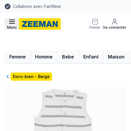
Collabore avec FairWear
Menu
Panier
Se connecter
Femme
Homme
Bebe
Enfant
Maison
Retour
Dors-bien - Beige