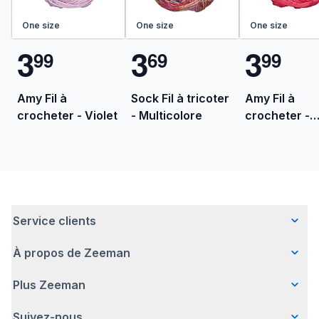
One size
One size
One size
3
3
3
9
9
6
9
9
9
Amy Fil à
Sock Fil à tricoter
Amy Fil à
crocheter - Violet
- Multicolore
crocheter -
Rouge
Service clients
À propos de Zeeman
Questions fréquentes
Contact
Plus Zeeman
Qui sommes-nous ?
Livraison
Notre histoire
Paiement
Suivez-nous