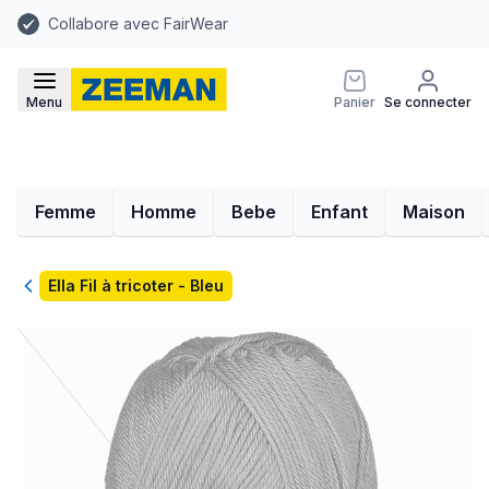
Collabore avec FairWear
Menu
Panier
Se connecter
Femme
Homme
Bebe
Enfant
Maison
Retour
Ella Fil à tricoter - Bleu