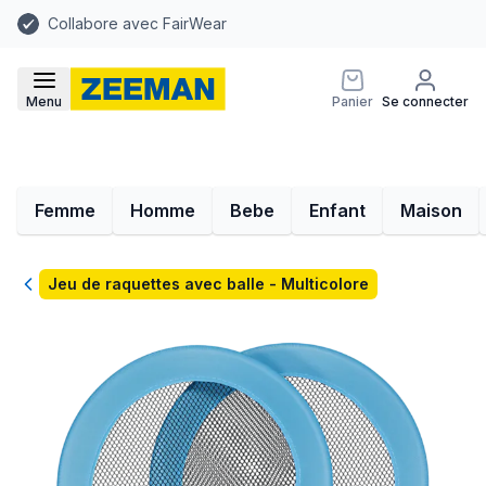
Collabore avec FairWear
Menu
Panier
Se connecter
Femme
Homme
Bebe
Enfant
Maison
Retour
Jeu de raquettes avec balle - Multicolore