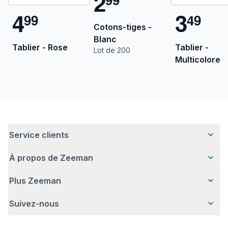
2
4
3
9
9
4
9
Cotons-tiges -
Blanc
Tablier - Rose
Tablier -
Lot de 200
Multicolore
Service clients
À propos de Zeeman
Questions fréquentes
Contact
Plus Zeeman
Qui sommes-nous ?
Livraison
Notre histoire
Paiement
Suivez-nous
Communiqué de presse
Une entreprise responsable
Retour d'articles
Index de l'egalite les femmes et les hommes.
Travailler chez Zeeman
Garantie