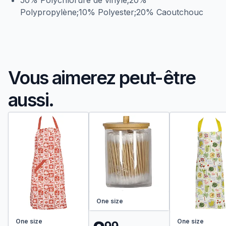
50% Polychlorure de vinyle;20%
Polypropylène;10% Polyester;20% Caoutchouc
Vous aimerez peut-être
aussi.
One size
9
9
One size
One size