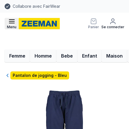
Collabore avec FairWear
Menu
Panier
Se connecter
Femme
Homme
Bebe
Enfant
Maison
Retour
Pantalon de jogging - Bleu