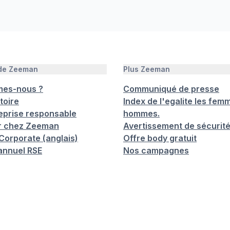
 de Zeeman
Plus Zeeman
mes-nous ?
Communiqué de presse
toire
Index de l'egalite les femm
eprise responsable
hommes.
er chez Zeeman
Avertissement de sécurit
orporate (anglais)
Offre body gratuit
annuel RSE
Nos campagnes