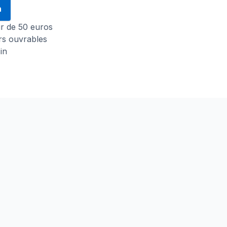
n
tir de 50 euros
urs ouvrables
in