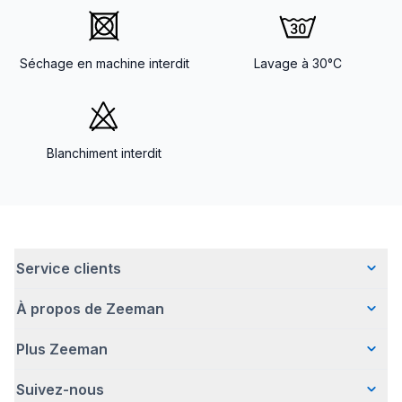
Séchage en machine interdit
Lavage à 30°C
Blanchiment interdit
Service clients
À propos de Zeeman
Questions fréquentes
Contact
Plus Zeeman
Qui sommes-nous ?
Livraison
Notre histoire
Paiement
Suivez-nous
Communiqué de presse
Une entreprise responsable
Retour d'articles