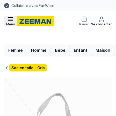
Collabore avec FairWear
Menu
Panier
Se connecter
Femme
Homme
Bebe
Enfant
Maison
Retour
Sac en toile - Gris