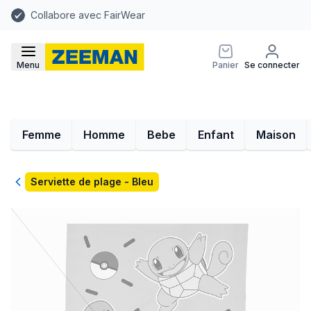
Collabore avec FairWear
Menu
Panier
Se connecter
Femme
Homme
Bebe
Enfant
Maison
Retour
Serviette de plage - Bleu