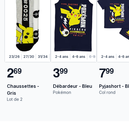
23/26
27/30
31/34
35/38
2-4 ans
4-6 ans
6-8 ans
2-4 ans
4-6 a
2
3
7
6
9
9
9
9
9
Chaussettes -
Débardeur - Bleu
Pyjashort - B
Pokémon
Col rond
Gris
Lot de 2