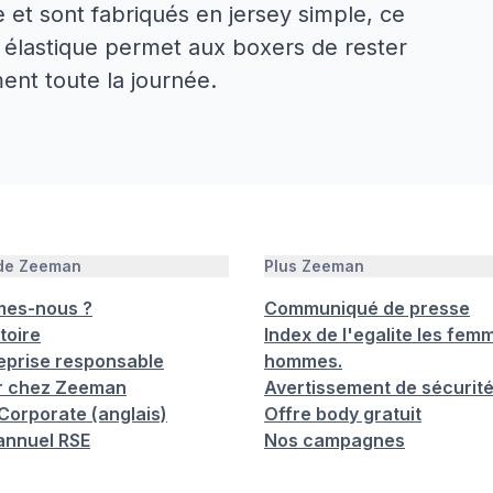
 et sont fabriqués en jersey simple, ce
le élastique permet aux boxers de rester
ent toute la journée.
 de Zeeman
Plus Zeeman
mes-nous ?
Communiqué de presse
toire
Index de l'egalite les femm
eprise responsable
hommes.
er chez Zeeman
Avertissement de sécurit
orporate (anglais)
Offre body gratuit
annuel RSE
Nos campagnes