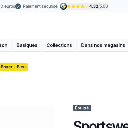
 50 euros
Paiement sécurisé
4.32
/
5.00
son
Basiques
Collections
Dans nos magasins
Boxer - Bleu
Épuisé
Sportswe