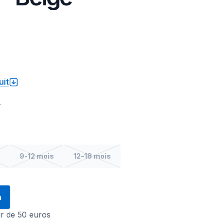
uit
.
9-12 mois
12-18 mois
n
tir de 50 euros