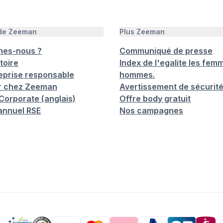
 de Zeeman
Plus Zeeman
mes-nous ?
Communiqué de presse
toire
Index de l'egalite les femm
eprise responsable
hommes.
er chez Zeeman
Avertissement de sécurit
orporate (anglais)
Offre body gratuit
annuel RSE
Nos campagnes