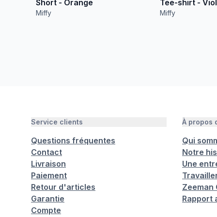
Short - Orange
Tee-shirt - Vio
Miffy
Miffy
Service clients
À propos
Questions fréquentes
Qui som
Contact
Notre his
Livraison
Une entr
Paiement
Travaill
Retour d'articles
Zeeman C
Garantie
Rapport 
Compte