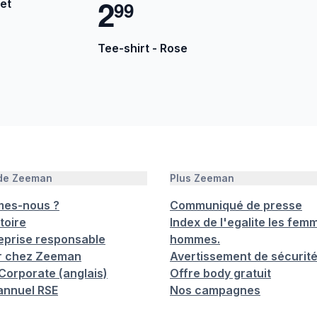
2
let
9
9
Tee-shirt - Rose
 de Zeeman
Plus Zeeman
mes-nous ?
Communiqué de presse
toire
Index de l'egalite les femm
eprise responsable
hommes.
er chez Zeeman
Avertissement de sécurit
orporate (anglais)
Offre body gratuit
annuel RSE
Nos campagnes