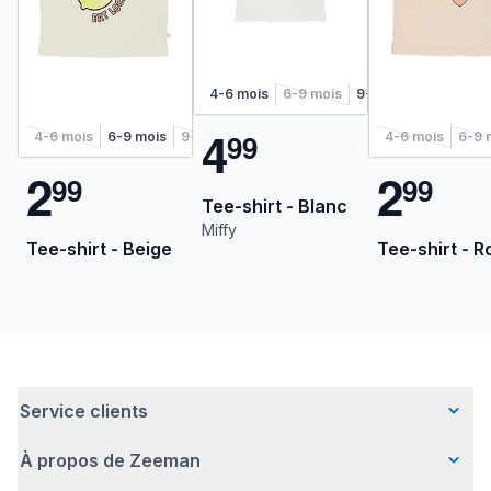
4-6 mois
6-9 mois
9-12 mois
12-18 m
4
9
9
4-6 mois
6-9 mois
9-12 mois
12-18 mois
4-6 mois
6-9 
2
2
9
9
9
9
Tee-shirt - Blanc
Miffy
Tee-shirt - Beige
Tee-shirt - R
Service clients
À propos de Zeeman
Questions fréquentes