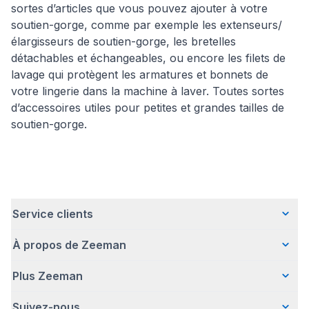
sortes d’articles que vous pouvez ajouter à votre
soutien-gorge, comme par exemple les extenseurs/
élargisseurs de soutien-gorge, les bretelles
détachables et échangeables, ou encore les filets de
lavage qui protègent les armatures et bonnets de
votre lingerie dans la machine à laver. Toutes sortes
d’accessoires utiles pour petites et grandes tailles de
soutien-gorge.
Service clients
À propos de Zeeman
Questions fréquentes
Contact
Plus Zeeman
Qui sommes-nous ?
Livraison
Notre histoire
Paiement
Suivez-nous