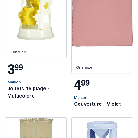
One size
3
9
9
One size
4
9
9
Maison
Jouets de plage -
Multicolore
Maison
Couverture - Violet