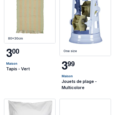
80x30cm
3
0
0
One size
3
9
9
Maison
Tapis - Vert
Maison
Jouets de plage -
Multicolore