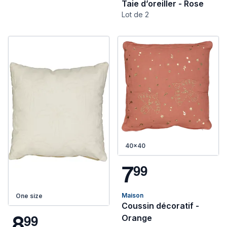
Taie d’oreiller - Rose
Lot de 2
40x40
7
9
9
Maison
One size
Coussin décoratif -
8
9
9
Orange