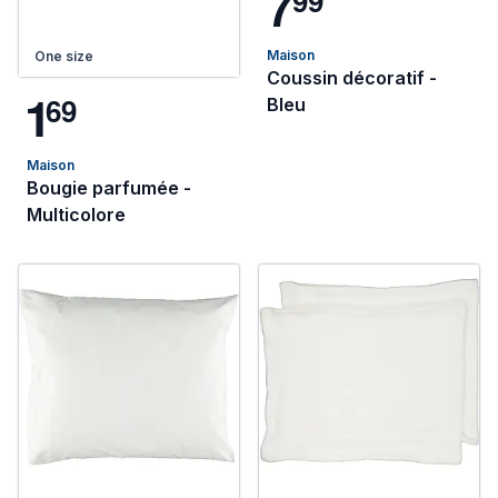
7
9
9
Maison
One size
Coussin décoratif -
1
6
9
Bleu
Maison
Bougie parfumée -
Multicolore