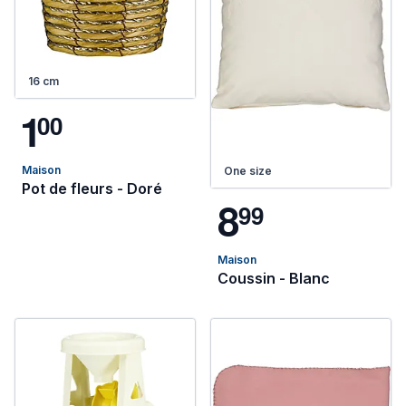
16 cm
1
0
0
Maison
One size
Pot de fleurs - Doré
8
9
9
Maison
Coussin - Blanc