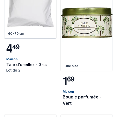
60x70 cm
4
4
9
Maison
Taie d’oreiller - Gris
One size
Lot de 2
1
6
9
Maison
Bougie parfumée -
Vert