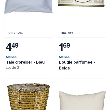
60x70 cm
One size
4
1
4
9
6
9
Maison
Maison
Taie d’oreiller - Bleu
Bougie parfumée -
Lot de 2
Beige