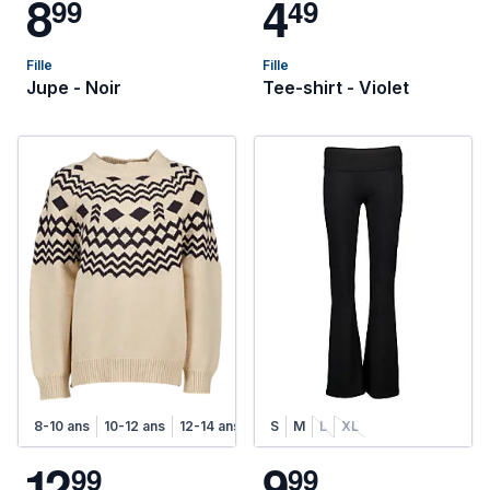
8
4
9
9
4
9
Fille
Fille
Jupe - Noir
Tee-shirt - Violet
8-10 ans
10-12 ans
12-14 ans
S
M
L
XL
1
2
9
9
9
9
9