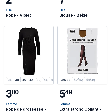
Fille
Fille
Robe - Violet
Blouse - Beige
36
38
40
42
44
46
48
36/38
40/42
44/46
3
5
0
0
4
9
Femme
Femme
Robe de grossesse -
Extra strong Collant -