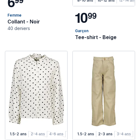
6
8-10 ans
10-12 ans
12-14 ans
1
0
9
9
Femme
Collant - Noir
40 deniers
Garçon
Tee-shirt - Beige
1.5-2 ans
2-4 ans
4-6 ans
6-8 ans
1.5-2 ans
2-3 ans
3-4 ans
4-