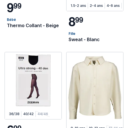
9
9
9
1.5-2 ans
2-4 ans
4-6 ans
6-
8
9
9
Bébé
Thermo Collant - Beige
Fille
Sweat - Blanc
36/38
40/42
44/46
9
9