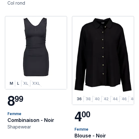
Col rond
M
L
XL
XXL
8
9
9
36
38
40
42
44
46
48
4
0
0
Femme
Combinaison - Noir
Shapewear
Femme
Blouse - Noir