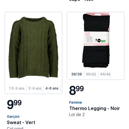
36/38
40/42
44/46
8
9
9
1.5-2 ans
2-4 ans
4-6 ans
6-8 ans
9
9
9
Femme
Thermo Legging - Noir
Lot de 2
Garçon
Sweat - Vert
Col rond