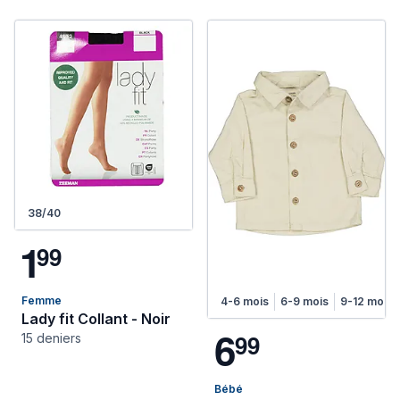
38/40
1
9
9
Femme
4-6 mois
6-9 mois
9-12 mois
Lady fit Collant - Noir
6
9
9
15 deniers
Bébé