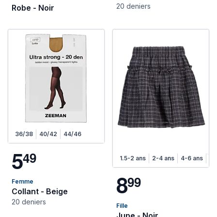
20 deniers
Robe - Noir
36/38
40/42
44/46
5
4
9
1.5-2 ans
2-4 ans
4-6 ans
6-
8
9
9
Femme
Collant - Beige
20 deniers
Fille
Jupe - Noir