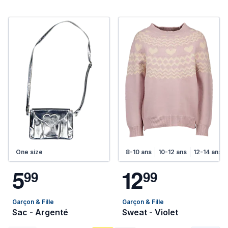
One size
8-10 ans
10-12 ans
12-14 ans
5
1
2
9
9
9
9
Garçon & Fille
Garçon & Fille
Sac - Argenté
Sweat - Violet