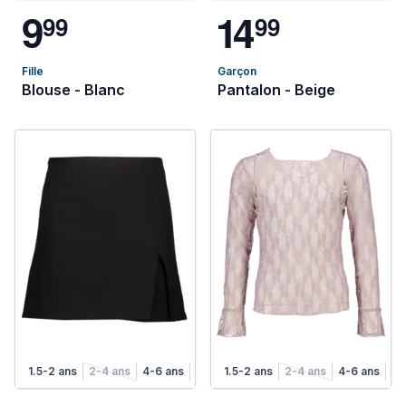
9
1
4
9
9
9
9
Fille
Garçon
Blouse - Blanc
Pantalon - Beige
1.5-2 ans
2-4 ans
4-6 ans
6-8 ans
1.5-2 ans
8-10 ans
2-4 ans
10-12 ans
4-6 ans
12-14 
6-