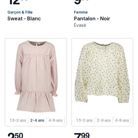
Garçon & Fille
Femme
Sweat - Blanc
Pantalon - Noir
Évasé
1.5-2 ans
2-4 ans
4-6 ans
6-8 ans
1.5-2 ans
2-4 ans
4-6 ans
6-
2
7
5
0
9
9