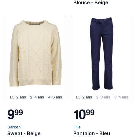
Blouse - Beige
1.5-2 ans
2-4 ans
4-6 ans
6-8 ans
1.5-2 ans
2-3 ans
3-4 ans
4-
9
1
0
9
9
9
9
Garçon
Fille
Sweat - Beige
Pantalon - Bleu