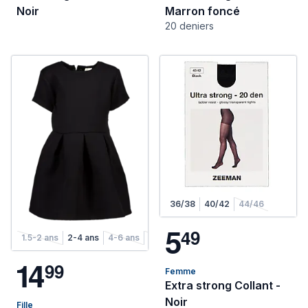
Noir
Marron foncé
20 deniers
36/38
40/42
44/46
5
4
9
1.5-2 ans
2-4 ans
4-6 ans
6-8 ans
1
4
9
9
Femme
Extra strong Collant -
Noir
Fille