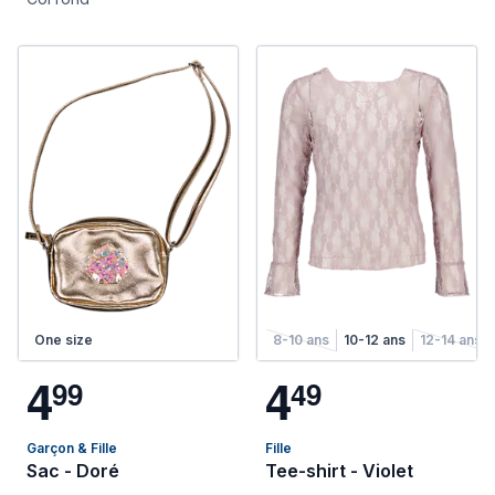
One size
8-10 ans
10-12 ans
12-14 ans
4
4
9
9
4
9
Garçon & Fille
Fille
Sac - Doré
Tee-shirt - Violet