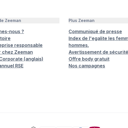
 de Zeeman
Plus Zeeman
mes-nous ?
Communiqué de presse
toire
Index de l'egalite les femm
eprise responsable
hommes.
er chez Zeeman
Avertissement de sécurit
orporate (anglais)
Offre body gratuit
annuel RSE
Nos campagnes