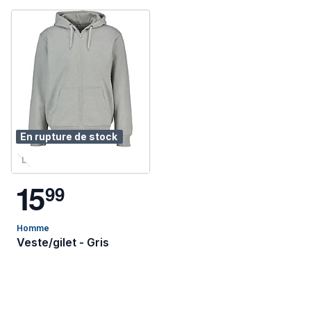
En rupture de stock
L
1
5
9
9
Homme
Veste/gilet - Gris