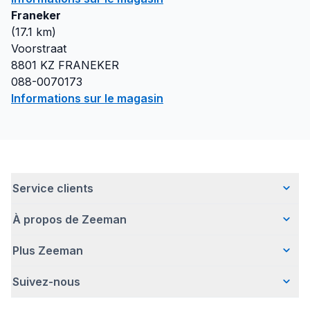
Franeker
(
17.1
km)
Voorstraat
8801 KZ
FRANEKER
088-0070173
Informations sur le magasin
Service clients
À propos de Zeeman
Questions fréquentes
Contact
Plus Zeeman
Qui sommes-nous ?
Livraison
Notre histoire
Paiement
Suivez-nous
Communiqué de presse
Une entreprise responsable
Retour d'articles
Index de l'egalite les femmes et les hommes.
Travailler chez Zeeman
Garantie