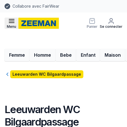
Collabore avec FairWear
Menu
Panier
Se connecter
Femme
Homme
Bebe
Enfant
Maison
Retour
Leeuwarden WC Bilgaardpassage
Leeuwarden WC
Bilgaardpassage