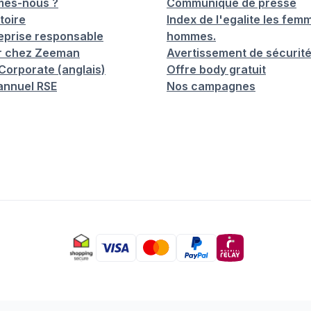
mes-nous ?
Communiqué de presse
toire
Index de l'egalite les femm
eprise responsable
hommes.
er chez Zeeman
Avertissement de sécurit
orporate (anglais)
Offre body gratuit
annuel RSE
Nos campagnes