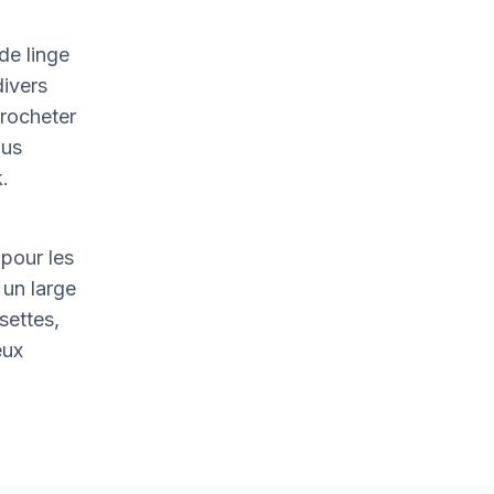
de linge
divers
crocheter
ous
.
pour les
un large
settes,
eux