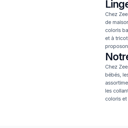
Linge
Chez Zeem
de maison
coloris b
et à tric
proposons
Notr
Chez Zeem
bébés, le
assortime
les colla
coloris et