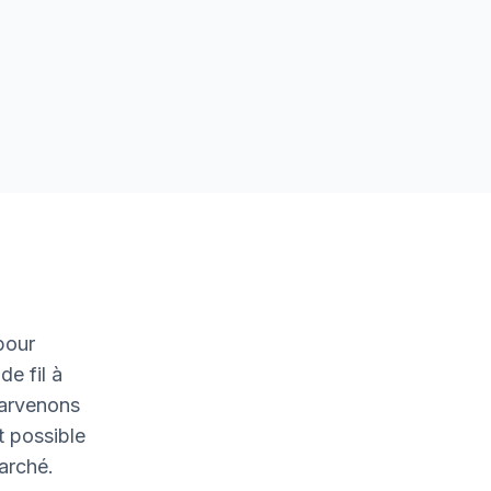
pour
de fil à
parvenons
t possible
marché.