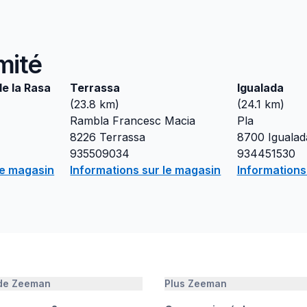
mité
e la Rasa
Terrassa
Igualada
(
23.8
km)
(
24.1
km)
Rambla Francesc Macia
Pla
8226
Terrassa
8700
Igualad
935509034
934451530
le magasin
Informations sur le magasin
Informations
 de Zeeman
Plus Zeeman