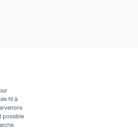
our
de fil à
parvenons
t possible
marché.