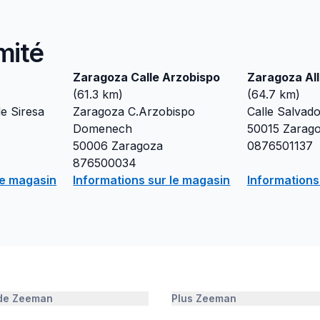
mité
Zaragoza Calle Arzobispo
Zaragoza Al
(
61.3
km)
(
64.7
km)
e Siresa
Zaragoza C.Arzobispo
Calle Salvado
Domenech
50015
Zarag
50006
Zaragoza
0876501137
876500034
le magasin
Informations sur le magasin
Informations
 de Zeeman
Plus Zeeman