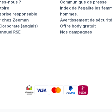
mes-nous ?
Communiqué de presse
toire
Index de l'egalite les femm
eprise responsable
hommes.
er chez Zeeman
Avertissement de sécurit
orporate (anglais)
Offre body gratuit
annuel RSE
Nos campagnes