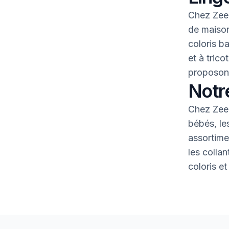
Chez Zeem
de maison
coloris b
et à tric
proposons
Notr
Chez Zeem
bébés, le
assortime
les colla
coloris et