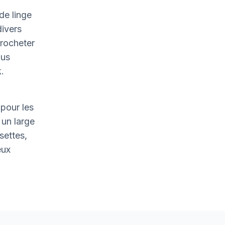
de linge
divers
crocheter
ous
.
pour les
un large
settes,
eux