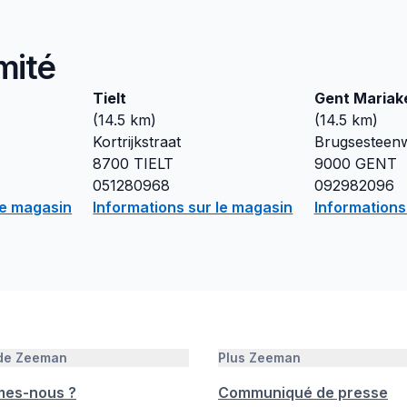
mité
Tielt
Gent Mariak
(
14.5
km)
(
14.5
km)
Kortrijkstraat
Brugsesteen
8700
TIELT
9000
GENT
051280968
092982096
le magasin
Informations sur le magasin
Informations
 de Zeeman
Plus Zeeman
mes-nous ?
Communiqué de presse