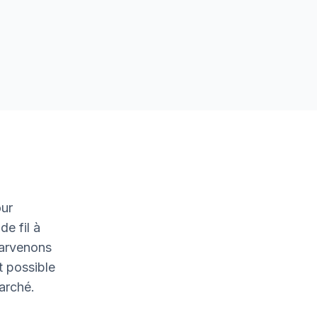
our
de fil à
parvenons
t possible
marché.