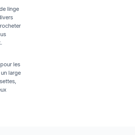
de linge
divers
crocheter
ous
.
pour les
un large
settes,
eux