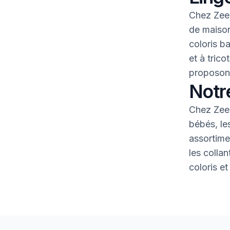
Chez Zeem
de maison
coloris b
et à tric
proposons
Notr
Chez Zeem
bébés, le
assortime
les colla
coloris et