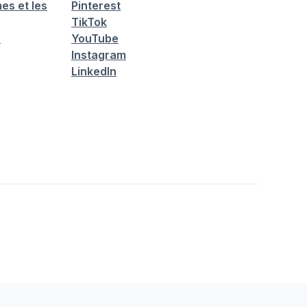
es et les
Pinterest
TikTok
é
YouTube
Instagram
LinkedIn