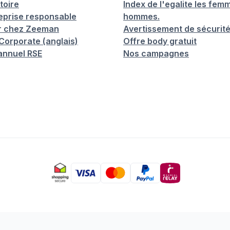
toire
Index de l'egalite les femm
eprise responsable
hommes.
er chez Zeeman
Avertissement de sécurit
orporate (anglais)
Offre body gratuit
annuel RSE
Nos campagnes