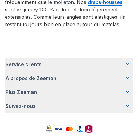
fréquemment que le
molleton
. Nos
draps-housses
sont en jersey 100 % coton, et donc légèrement
extensibles. Comme leurs angles sont élastiques, ils
restent toujours bien en place autour du matelas.
Service clients
À propos de Zeeman
Questions fréquentes
Contact
Plus Zeeman
Qui sommes-nous ?
Livraison
Notre histoire
Paiement
Suivez-nous
Communiqué de presse
Une entreprise responsable
Retour d'articles
Index de l'egalite les femmes et les hommes.
Travailler chez Zeeman
Garantie
Facebook
Avertissement de sécurité
Zeeman Corporate (anglais)
Compte
Pinterest
Offre body gratuit
Rapport annuel RSE
Magasins Zeeman
TikTok
Nos campagnes