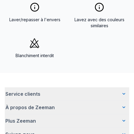
Laver/repasser à l'envers
Lavez avec des couleurs
similaires
Blanchiment interdit
Service clients
À propos de Zeeman
Questions fréquentes
Contact
Plus Zeeman
Qui sommes-nous ?
Livraison
Notre histoire
Paiement