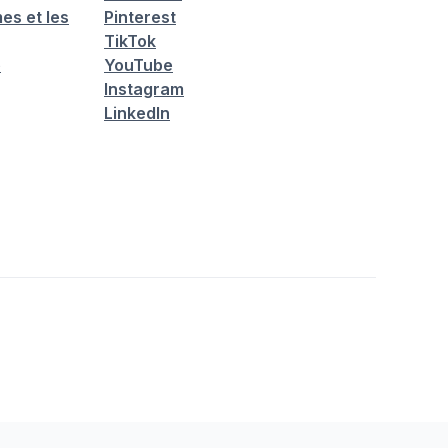
es et les
Pinterest
TikTok
é
YouTube
Instagram
LinkedIn