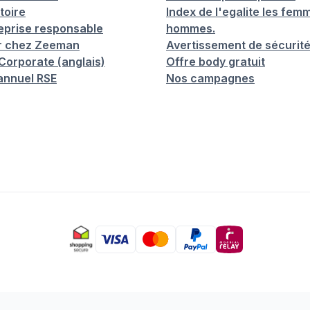
toire
Index de l'egalite les femm
eprise responsable
hommes.
er chez Zeeman
Avertissement de sécurit
orporate (anglais)
Offre body gratuit
annuel RSE
Nos campagnes