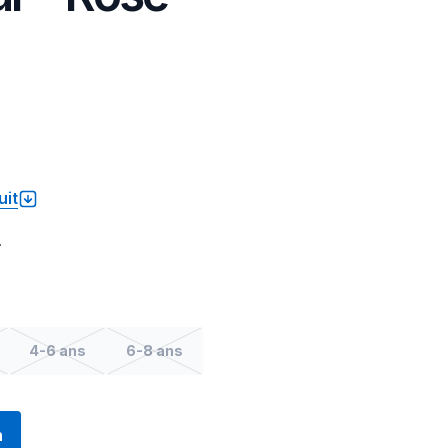
uit
.
4-6 ans
6-8 ans
n