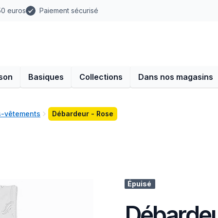
 50 euros
Paiement sécurisé
son
Basiques
Collections
Dans nos magasins
us-vêtements
Débardeur - Rose
Épuisé
Débardeu