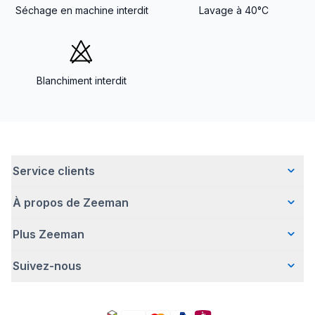
Séchage en machine interdit
Lavage à 40°C
Blanchiment interdit
Service clients
À propos de Zeeman
Questions fréquentes
Contact
Plus Zeeman
Qui sommes-nous ?
Livraison
Notre histoire
Paiement
Suivez-nous
Communiqué de presse
Une entreprise responsable
Retour d'articles
Index de l'egalite les femmes et les hommes.
Travailler chez Zeeman
Garantie
Facebook
Avertissement de sécurité
Zeeman Corporate (anglais)
Compte