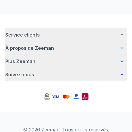
Service clients
À propos de Zeeman
Questions fréquentes
Contact
Plus Zeeman
Qui sommes-nous ?
Livraison
Notre histoire
Paiement
Suivez-nous
Communiqué de presse
Une entreprise responsable
Retour d'articles
Index de l'egalite les femmes et les hommes.
Travailler chez Zeeman
Garantie
Facebook
Avertissement de sécurité
Zeeman Corporate (anglais)
Compte
Pinterest
Offre body gratuit
Rapport annuel RSE
Magasins Zeeman
TikTok
Nos campagnes
Detergents
YouTube
Déclaration de Conformité
Instagram
LinkedIn
© 2026 Zeeman. Tous droits réservés.