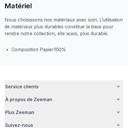
Matériel
Nous choisissons nos matériaux avec soin. L’utilisation
de matériaux plus durables constitue la base pour
rendre notre collection, elle aussi, plus durable.
Composition Papier100%
Service clients
À propos de Zeeman
Questions fréquentes
Contact
Plus Zeeman
Qui sommes-nous ?
Livraison
Notre histoire
Paiement
Suivez-nous
Communiqué de presse
Une entreprise responsable