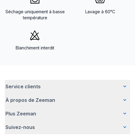
Séchage uniquement à basse
Lavage à 60°C
température
Blanchiment interdit
Service clients
À propos de Zeeman
Questions fréquentes
Contact
Plus Zeeman
Qui sommes-nous ?
Livraison
Notre histoire
Paiement
Suivez-nous
Communiqué de presse
Une entreprise responsable
Retour d'articles