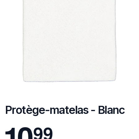
Protège-matelas - Blanc
1
0
9
9