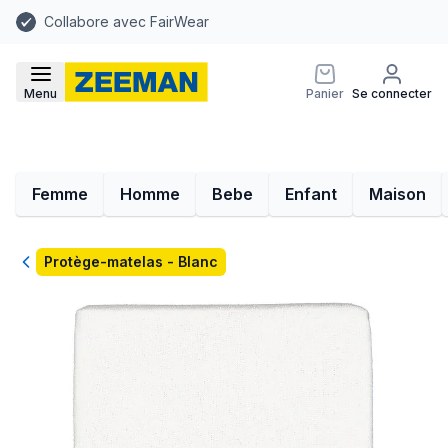
Collabore avec FairWear
Menu
Panier
Se connecter
Femme
Homme
Bebe
Enfant
Maison
Retour
Protège-matelas - Blanc