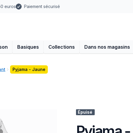
 50 euros
Paiement sécurisé
son
Basiques
Collections
Dans nos magasins
ant
Pyjama - Jaune
Épuisé
Pyjama -