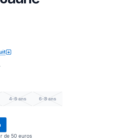
uit
.
4-6 ans
6-8 ans
n
tir de 50 euros