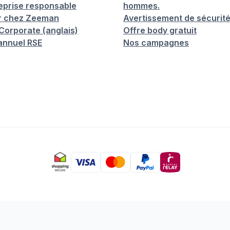
eprise responsable
hommes.
er chez Zeeman
Avertissement de sécurit
orporate (anglais)
Offre body gratuit
annuel RSE
Nos campagnes