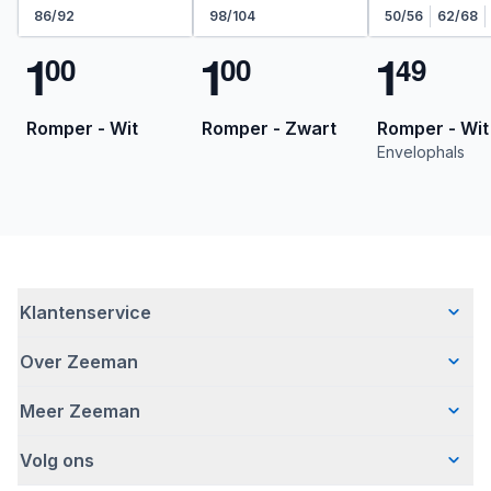
86/92
98/104
50/56
62/68
1
1
1
0
0
0
0
4
9
Romper - Wit
Romper - Zwart
Romper - Wit
Envelophals
Klantenservice
Over Zeeman
Veelgestelde vragen
Contact
Meer Zeeman
Wie wij zijn
Bezorgen
Ons verhaal
Betalen
Volg ons
Veiligheidswaarschuwing
Hoe wij verantwoord ondernemen
Retourneren