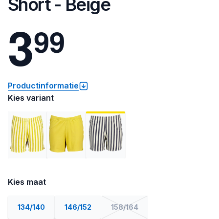
Short - Beige
3
9
9
Productinformatie
Kies variant
Kies maat
134/140
146/152
158/164