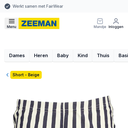
Werkt samen met FairWear
Menu
Mandje
Inloggen
Dames
Heren
Baby
Kind
Thuis
Bas
Terug
Short - Beige