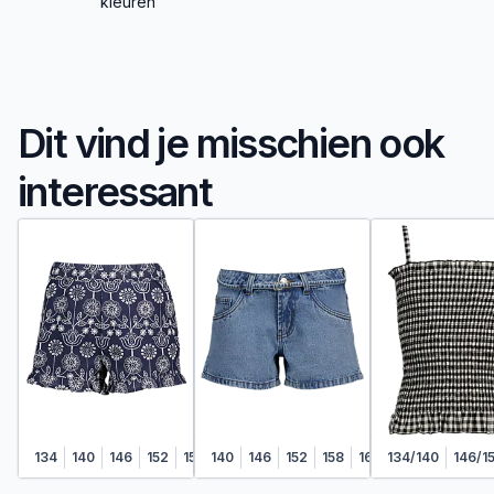
kleuren
Dit vind je misschien ook
interessant
134
140
146
152
158
140
164
146
152
158
164
134/140
146/1