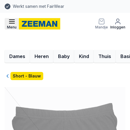
Werkt samen met FairWear
Menu
Mandje
Inloggen
Dames
Heren
Baby
Kind
Thuis
Bas
Terug
Short - Blauw