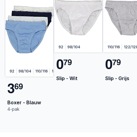
92
98/104
110/116
122/12
0
0
7
9
7
9
92
98/104
110/116
122/128
Slip - Wit
Slip - Grijs
3
6
9
Boxer - Blauw
4-pak