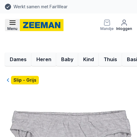
Werkt samen met FairWear
Menu
Mandje
Inloggen
Dames
Heren
Baby
Kind
Thuis
Bas
Terug
Slip - Grijs