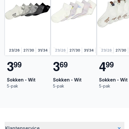
23/26
27/30
31/34
35/38
23/26
27/30
31/34
35/38
23/26
27/30
3
3
4
9
9
6
9
9
9
Sokken - Wit
Sokken - Wit
Sokken - Wit
5-pak
5-pak
5-pak
Klantenservice