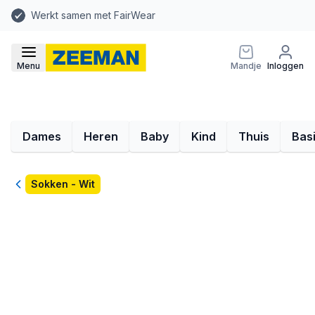
Werkt samen met FairWear
Menu
Mandje
Inloggen
Dames
Heren
Baby
Kind
Thuis
Bas
Terug
Sokken - Wit