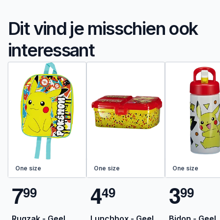
Dit vind je misschien ook
interessant
One size
One size
One size
7
4
3
9
9
4
9
9
9
Rugzak - Geel
Lunchbox - Geel
Bidon - Geel