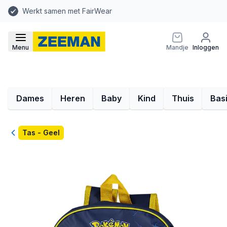
Werkt samen met FairWear
Menu
Mandje
Inloggen
Dames
Heren
Baby
Kind
Thuis
Bas
Terug
Tas - Geel