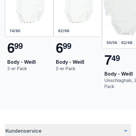
74/80
62/68
6
6
9
9
9
9
50/56
62/68
7
4
9
Body - Weiß
Body - Weiß
2-er Pack
2-er Pack
Body - Weiß
Umschlaghals, 
Pack
Kundenservice