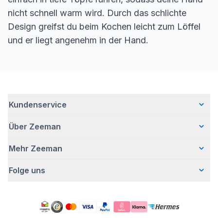
nicht schnell warm wird. Durch das schlichte
Design greifst du beim Kochen leicht zum Löffel
und er liegt angenehm in der Hand.
Kundenservice
Über Zeeman
Häufig gestellte Fragen
Kontakt
Mehr Zeeman
Wer wir sind
Lieferung
Unsere Geschichte
Bezahlen
Folge uns
Presse
Verantwortungsvoll Geschäfte machen
Retouren
Sicherheitshinweis
Bei Zeeman arbeiten
Garantie
Facebook
Aktion ,,Kostenloser Body"
Zeeman Corporate (English)
Account
Pinterest
Impressum
Nachhaltigkeitsbericht
Zeeman-Filialen