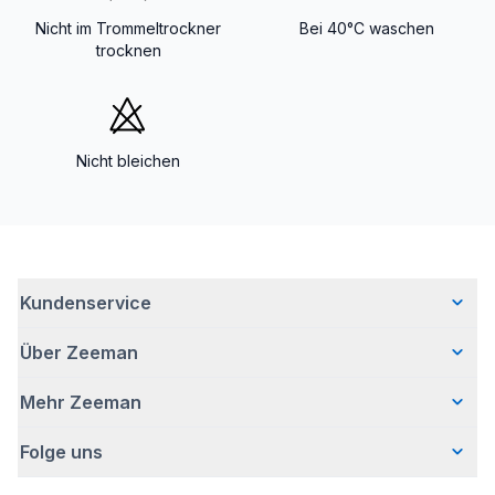
Nicht im Trommeltrockner
Bei 40°C waschen
trocknen
Nicht bleichen
Kundenservice
Über Zeeman
Häufig gestellte Fragen
Kontakt
Mehr Zeeman
Wer wir sind
Lieferung
Unsere Geschichte
Bezahlen
Folge uns
Presse
Verantwortungsvoll Geschäfte machen
Retouren
Sicherheitshinweis
Bei Zeeman arbeiten
Garantie