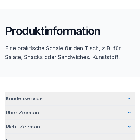
Produktinformation
Eine praktische Schale für den Tisch, z.B. für
Salate, Snacks oder Sandwiches. Kunststoff.
Kundenservice
Über Zeeman
Häufig gestellte Fragen
Kontakt
Mehr Zeeman
Wer wir sind
Lieferung
Unsere Geschichte
Bezahlen