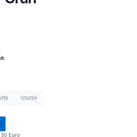
ft.
/116
122/128
 50 Euro