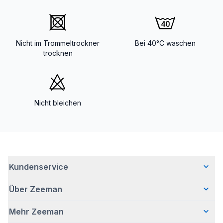
Nicht im Trommeltrockner
Bei 40°C waschen
trocknen
Nicht bleichen
Kundenservice
Über Zeeman
Häufig gestellte Fragen
Kontakt
Mehr Zeeman
Wer wir sind
Lieferung