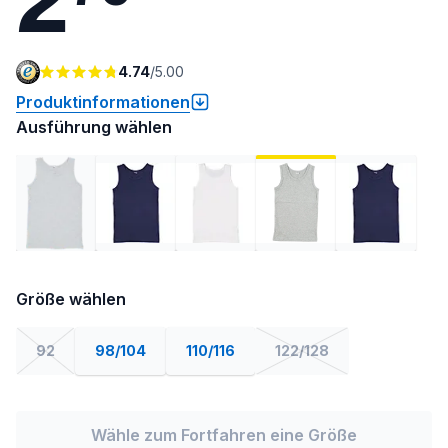
4.74
/
5.00
Produktinformationen
Ausführung wählen
Größe wählen
92
98/104
110/116
122/128
Wähle zum Fortfahren eine Größe