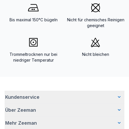
Bis maximal 150°C bügeln
Nicht für chemisches Reinigen
geeignet
Trommeltrocknen nur bei
Nicht bleichen
niedriger Temperatur
Kundenservice
Über Zeeman
Häufig gestellte Fragen
Kontakt
Mehr Zeeman
Wer wir sind
Lieferung