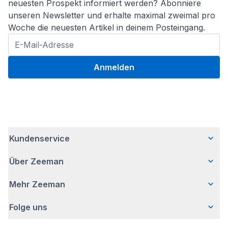
neuesten Prospekt informiert werden? Abonniere
unseren Newsletter und erhalte maximal zweimal pro
Woche die neuesten Artikel in deinem Posteingang.
Anmelden
Kundenservice
Über Zeeman
Häufig gestellte Fragen
Kontakt
Mehr Zeeman
Wer wir sind
Lieferung
Unsere Geschichte
Bezahlen
Folge uns
Presse
Verantwortungsvoll Geschäfte machen
Retouren
Sicherheitshinweis
Bei Zeeman arbeiten
Garantie